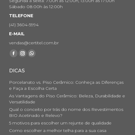
Segunda a sexta: 7:00h às 12:00h, 13:00h às 17:00h
Sábado 08:00h às 12:00h
TELEFONE
(41) 3604-5994
E-MAIL
vendas@certitel.com.br
Encontre-nos em:
Facebook
Instagram
Whatsapp
page
page
page
DICAS
opens
opens
opens
in
in
in
Porcelanato vs. Piso Cerâmico: Conheça as Diferenças
new
new
new
e Faça a Escolha Certa
As Vantagens do Piso Cerâmico: Beleza, Durabilidade e
window
window
window
Versatilidade
Qual o conceito por trás do nome dos Revestimentos
BIO Acetinado e Relevo?
5 motivos para escolher um rejunte de qualidade
Como escolher a melhor telha para a sua casa