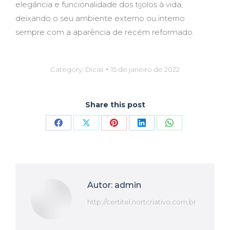
elegância e funcionalidade dos tijolos à vida,
deixando o seu ambiente externo ou interno
sempre com a aparência de recém reformado.
Category:
Dicas
15 de janeiro de 2022
Share this post
Compartilhar
Compartilhar
Compartilhar
Compartilhar
Compartilhar
isto
isto
isto
isto
isto
Facebook
X
Pinterest
LinkedIn
WhatsApp
Autor:
admin
http://certitel.nortcriativo.com.br