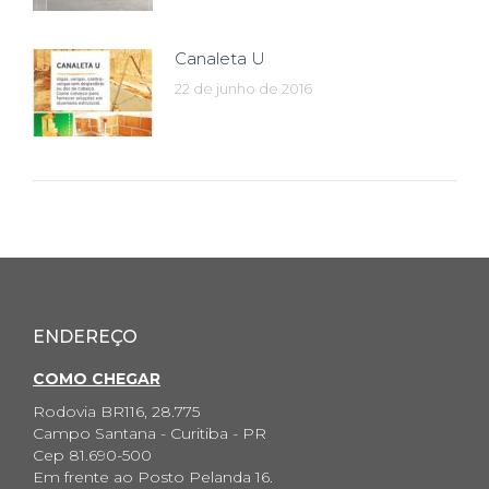
Canaleta U
22 de junho de 2016
ENDEREÇO
COMO CHEGAR
Rodovia BR116, 28.775
Campo Santana - Curitiba - PR
Cep 81.690-500
Em frente ao Posto Pelanda 16.