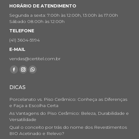
HORÁRIO DE ATENDIMENTO
Segunda a sexta: 7:00h às 12:00h, 13:00h às 17:00h
Sábado 08:00h às 12:00h
TELEFONE
(41) 3604-5994
E-MAIL
vendas@certitel.com.br
Encontre-nos em:
Facebook
Instagram
Whatsapp
page
page
page
DICAS
opens
opens
opens
in
in
in
Porcelanato vs. Piso Cerâmico: Conheça as Diferenças
new
new
new
e Faça a Escolha Certa
As Vantagens do Piso Cerâmico: Beleza, Durabilidade e
window
window
window
Versatilidade
Qual o conceito por trás do nome dos Revestimentos
BIO Acetinado e Relevo?