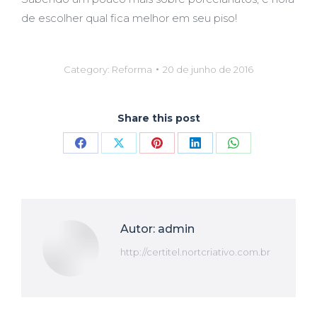
de escolher qual fica melhor em seu piso!
Category:
Reforma
20 de junho de 2016
Share this post
Compartilhar
Compartilhar
Compartilhar
Compartilhar
Compartilhar
isto
isto
isto
isto
isto
Facebook
X
Pinterest
LinkedIn
WhatsApp
Autor:
admin
http://certitel.nortcriativo.com.br