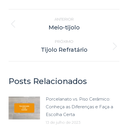
Navegação
ANTERIOR
de
Meio-tijolo
Post
anterior:
post:
PRÓXIMO
Tijolo Refratário
Próximo
post:
Posts Relacionados
Porcelanato vs. Piso Cerâmico:
Conheça as Diferenças e Faça a
Escolha Certa
13 de julho de 2023