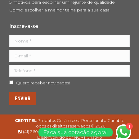
5 motivos para escolher um rejunte de qualidade
Como escolher a melhor telha para a sua casa
Inscreva-se
Nome *
E-mail *
Telefone *
Quero receber novidades!
ENVIAR
CERTITEL
Produtos Cerâmicos | Porcelanato Curitiba.
Todos os direitos reservados ©
2026
1
Faça sua cotação agora!
(41) 3604 5994
contato@certitel.com.br
Desenvolvido por
NORT Criativo