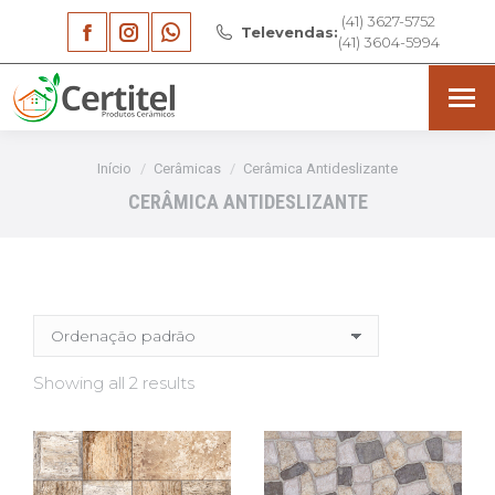
(41) 3627-5752
Facebook
Instagram
Whatsapp
Televendas:
(41) 3604-5994
page
page
page
opens
opens
opens
in
in
in
Você está aqui:
Início
Cerâmicas
Cerâmica Antideslizante
new
new
new
CERÂMICA ANTIDESLIZANTE
window
window
window
Showing all 2 results