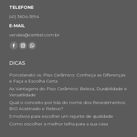
TELEFONE
(41) 3604-5994
E-MAIL
vendas@certitel.com.br
Encontre-nos em:
Facebook
Instagram
Whatsapp
page
page
page
DICAS
opens
opens
opens
in
in
in
Porcelanato vs. Piso Cerâmico: Conheça as Diferenças
new
new
new
e Faça a Escolha Certa
As Vantagens do Piso Cerâmico: Beleza, Durabilidade e
window
window
window
Versatilidade
Qual o conceito por trás do nome dos Revestimentos
BIO Acetinado e Relevo?
5 motivos para escolher um rejunte de qualidade
Como escolher a melhor telha para a sua casa