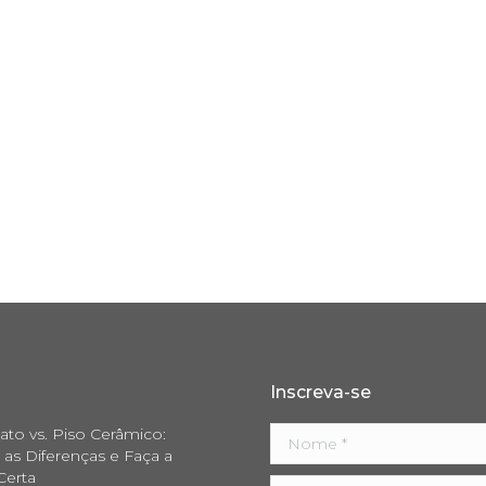
Inscreva-se
ato vs. Piso Cerâmico:
Nome *
as Diferenças e Faça a
Certa