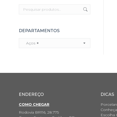
DEPARTAMENTOS
Aços
×
ENDEREÇO
DICAS
COMO CHEGAR
Porcelan
Conheça 
Rodovia BR116, 28.775
Escolha 