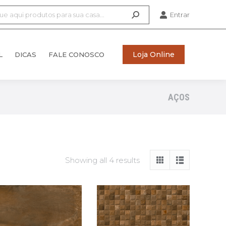
Entrar
Loja Online
L
DICAS
FALE CONOSCO
Loja Online
L
DICAS
FALE CONOSCO
AÇOS
Showing all 4 results