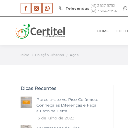
(41) 3627-5752
Televendas:
HOME
TIJOL
(41) 3604-5994
Facebook
Instagram
Whatsapp
page
page
page
HOME
TIJOL
opens
opens
opens
in
in
in
new
new
new
Você está aqui:
Início
Coleção Urbanos
Aços
window
window
window
Dicas Recentes
Porcelanato vs. Piso Cerâmico:
Conheça as Diferenças e Faça
a Escolha Certa
13 de julho de 2023