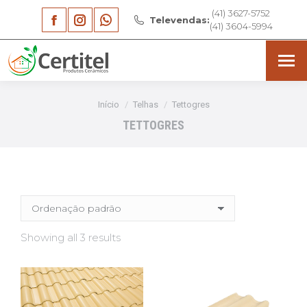
(41) 3627-5752
Facebook
Instagram
Whatsapp
Televendas:
(41) 3604-5994
page
page
page
opens
opens
opens
in
in
in
Você está aqui:
Início
Telhas
Tettogres
new
new
new
TETTOGRES
window
window
window
Showing all 3 results