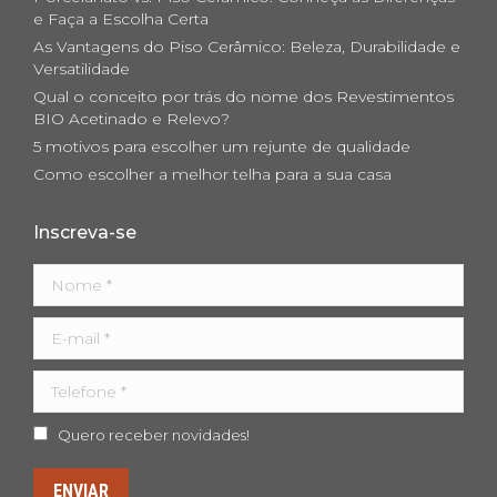
new
new
new
e Faça a Escolha Certa
As Vantagens do Piso Cerâmico: Beleza, Durabilidade e
window
window
window
Versatilidade
Qual o conceito por trás do nome dos Revestimentos
BIO Acetinado e Relevo?
5 motivos para escolher um rejunte de qualidade
Como escolher a melhor telha para a sua casa
Inscreva-se
Nome *
E-mail *
Telefone *
Quero receber novidades!
ENVIAR