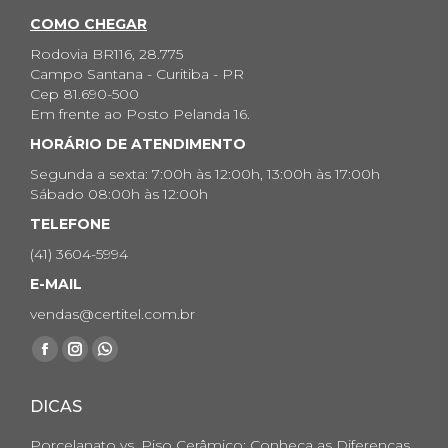
COMO CHEGAR
Rodovia BR116, 28.775
Campo Santana - Curitiba - PR
Cep 81.690-500
Em frente ao Posto Pelanda 16.
HORÁRIO DE ATENDIMENTO
Segunda a sexta: 7:00h às 12:00h, 13:00h às 17:00h
Sábado 08:00h às 12:00h
TELEFONE
(41) 3604-5994
E-MAIL
vendas@certitel.com.br
Encontre-nos em:
Facebook
Instagram
Whatsapp
page
page
page
DICAS
opens
opens
opens
in
in
in
Porcelanato vs. Piso Cerâmico: Conheça as Diferenças