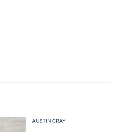
isto
isto
isto
isto
isto
X
Pinterest
Facebook
LinkedIn
WhatsApp
AUSTIN GRAY