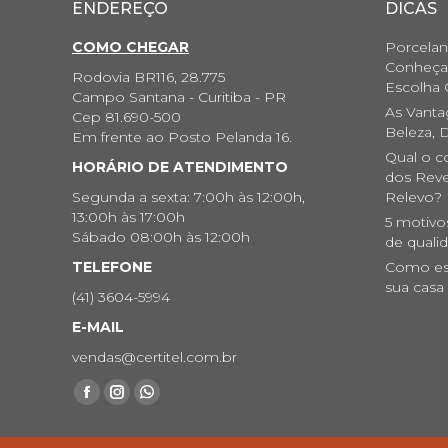
ENDEREÇO
DICAS
COMO CHEGAR
Porcelan
Conheça 
Rodovia BR116, 28.775
Escolha 
Campo Santana - Curitiba - PR
As Vanta
Cep 81.690-500
Beleza, D
Em frente ao Posto Pelanda 16.
Qual o c
HORÁRIO DE ATENDIMENTO
dos Reve
Segunda a sexta: 7:00h às 12:00h,
Relevo?
13:00h às 17:00h
5 motivo
Sábado 08:00h às 12:00h
de quali
TELEFONE
Como esc
sua casa
(41) 3604-5994
E-MAIL
vendas@certitel.com.br
Encontre-nos em:
Facebook
Instagram
Whatsapp
page
page
page