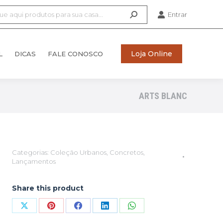
Entrar
Loja Online
L
DICAS
FALE CONOSCO
Loja Online
L
DICAS
FALE CONOSCO
ARTS BLANC
Categorias:
Coleção Urbanos
,
Concretos
,
Lançamentos
Share this product
Compartilhar
Compartilhar
Compartilhar
Compartilhar
Compartilhar