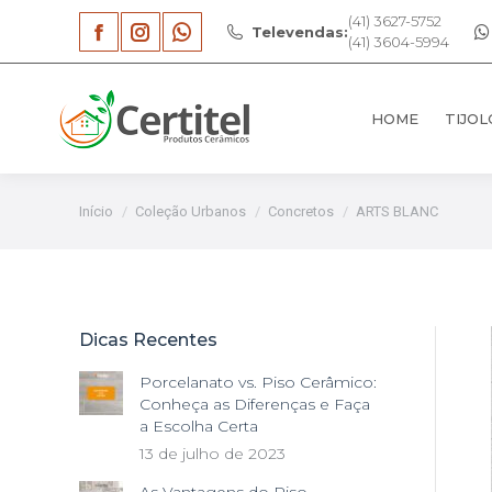
(41) 3627-5752
Televendas:
HOME
TIJOL
(41) 3604-5994
Facebook
Instagram
Whatsapp
page
page
page
HOME
TIJOL
opens
opens
opens
in
in
in
new
new
new
Você está aqui:
Início
Coleção Urbanos
Concretos
ARTS BLANC
window
window
window
Dicas Recentes
Porcelanato vs. Piso Cerâmico:
Conheça as Diferenças e Faça
a Escolha Certa
13 de julho de 2023