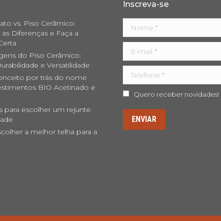
Inscreva-se
ato vs. Piso Cerâmico:
Nome *
as Diferenças e Faça a
Certa
E-mail *
gens do Piso Cerâmico:
urabilidade e Versatilidade
Telefone *
onceito por trás do nome
stimentos BIO Acetinado e
Quero receber novidades!
s para escolher um rejunte
ENVIAR
dade
olher a melhor telha para a