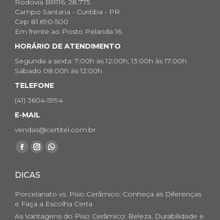
Rodovia BR116, 28.775
Campo Santana - Curitiba - PR
Cep 81.690-500
Em frente ao Posto Pelanda 16.
HORÁRIO DE ATENDIMENTO
Segunda a sexta: 7:00h às 12:00h, 13:00h às 17:00h
Sábado 08:00h às 12:00h
TELEFONE
(41) 3604-5994
E-MAIL
vendas@certitel.com.br
Encontre-nos em:
Facebook
Instagram
Whatsapp
page
page
page
DICAS
opens
opens
opens
in
in
in
Porcelanato vs. Piso Cerâmico: Conheça as Diferenças
new
new
new
e Faça a Escolha Certa
As Vantagens do Piso Cerâmico: Beleza, Durabilidade e
window
window
window