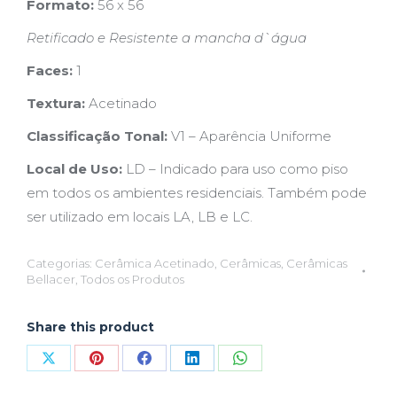
Formato:
56 x 56
Retificado e Resistente a mancha d`água
Faces:
1
Textura:
Acetinado
Classificação Tonal:
V1 – Aparência Uniforme
Local de Uso:
LD – Indicado para uso como piso
em todos os ambientes residenciais. Também pode
ser utilizado em locais LA, LB e LC.
Categorias:
Cerâmica Acetinado
,
Cerâmicas
,
Cerâmicas
Bellacer
,
Todos os Produtos
Share this product
Compartilhar
Compartilhar
Compartilhar
Compartilhar
Compartilhar
isto
isto
isto
isto
isto