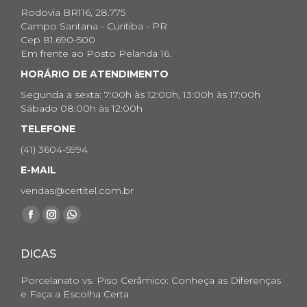
Rodovia BR116, 28.775
Campo Santana - Curitiba - PR
Cep 81.690-500
Em frente ao Posto Pelanda 16.
HORÁRIO DE ATENDIMENTO
Segunda a sexta: 7:00h às 12:00h, 13:00h às 17:00h
Sábado 08:00h às 12:00h
TELEFONE
(41) 3604-5994
E-MAIL
vendas@certitel.com.br
Encontre-nos em:
Facebook
Instagram
Whatsapp
page
page
page
DICAS
opens
opens
opens
in
in
in
Porcelanato vs. Piso Cerâmico: Conheça as Diferenças
new
new
new
e Faça a Escolha Certa