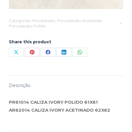
Categorias:
Porcelanato
,
Porcelanato Acetinado
,
Porcelanato Polido
Share this product
Compartilhar
Compartilhar
Compartilhar
Compartilhar
Compartilhar
isto
isto
isto
isto
isto
X
Pinterest
Facebook
LinkedIn
WhatsApp
Descrição
PR61014 CALIZA IVORY POLIDO 61X61
AR62014 CALIZA IVORY ACETINADO 62X62