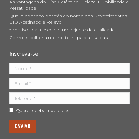
As Vantagens do Piso Cerâmico: Beleza, Durabilidade e
window
window
window
Versatilidade
Qual o conceito por trás do nome dos Revestimentos
BIO Acetinado e Relevo?
5 motivos para escolher um rejunte de qualidade
Como escolher a melhor telha para a sua casa
Inscreva-se
Nome *
E-mail *
Telefone *
Quero receber novidades!
ENVIAR