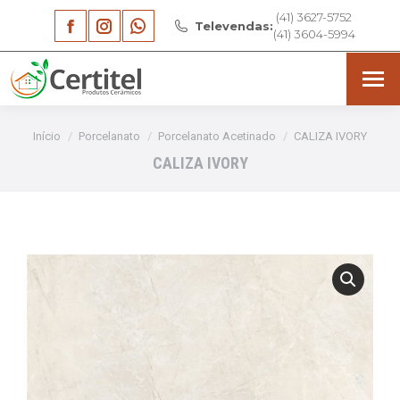
(41) 3627-5752
Facebook
Instagram
Whatsapp
Televendas:
(41) 3604-5994
page
page
page
opens
opens
opens
in
in
in
Você está aqui:
Início
Porcelanato
Porcelanato Acetinado
CALIZA IVORY
new
new
new
CALIZA IVORY
window
window
window