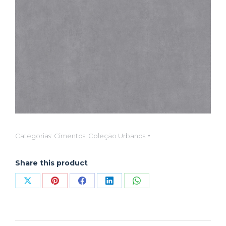
Categorias:
Cimentos
,
Coleção Urbanos
Share this product
Compartilhar
Compartilhar
Compartilhar
Compartilhar
Compartilhar
isto
isto
isto
isto
isto
X
Pinterest
Facebook
LinkedIn
WhatsApp