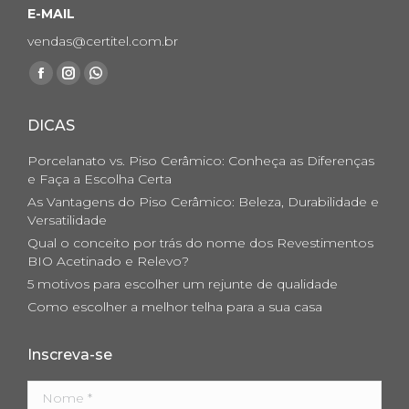
E-MAIL
vendas@certitel.com.br
Encontre-nos em:
Facebook
Instagram
Whatsapp
page
page
page
DICAS
opens
opens
opens
in
in
in
Porcelanato vs. Piso Cerâmico: Conheça as Diferenças
new
new
new
e Faça a Escolha Certa
As Vantagens do Piso Cerâmico: Beleza, Durabilidade e
window
window
window
Versatilidade
Qual o conceito por trás do nome dos Revestimentos
BIO Acetinado e Relevo?
5 motivos para escolher um rejunte de qualidade
Como escolher a melhor telha para a sua casa
Inscreva-se
Nome *