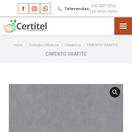
(41) 3627-5752
Facebook
Instagram
Whatsapp
Televendas:
(41) 3604-5994
page
page
page
opens
opens
opens
in
in
in
Você está aqui:
Início
Coleção Urbanos
Cimentos
CIMENTO GRAFITE
new
new
new
CIMENTO GRAFITE
window
window
window