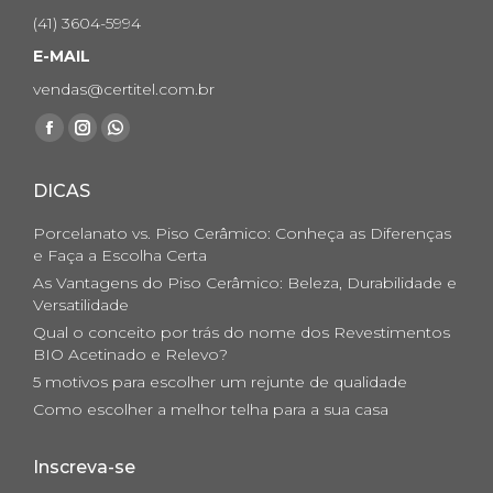
(41) 3604-5994
E-MAIL
vendas@certitel.com.br
Encontre-nos em:
Facebook
Instagram
Whatsapp
page
page
page
DICAS
opens
opens
opens
in
in
in
Porcelanato vs. Piso Cerâmico: Conheça as Diferenças
new
new
new
e Faça a Escolha Certa
As Vantagens do Piso Cerâmico: Beleza, Durabilidade e
window
window
window
Versatilidade
Qual o conceito por trás do nome dos Revestimentos
BIO Acetinado e Relevo?
5 motivos para escolher um rejunte de qualidade
Como escolher a melhor telha para a sua casa
Inscreva-se