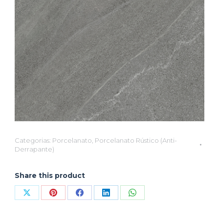
Categorias:
Porcelanato
,
Porcelanato Rústico (Anti-
Derrapante)
Share this product
Compartilhar
Compartilhar
Compartilhar
Compartilhar
Compartilhar
isto
isto
isto
isto
isto