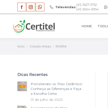
(41) 3627-5752
Televendas:
HOME
TIJOL
(41) 3604-5994
Facebook
Instagram
Whatsapp
page
page
page
HOME
TIJOL
opens
opens
opens
in
in
in
new
new
new
Você está aqui:
Início
Coleção Areias
RIVIERA
window
window
window
Dicas Recentes
Porcelanato vs. Piso Cerâmico:
Conheça as Diferenças e Faça
a Escolha Certa
13 de julho de 2023