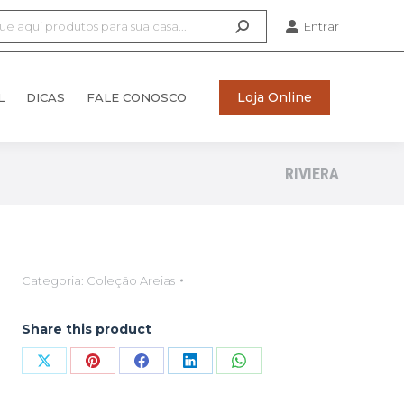
Entrar
Loja Online
L
DICAS
FALE CONOSCO
Loja Online
L
DICAS
FALE CONOSCO
RIVIERA
Categoria:
Coleção Areias
Share this product
Compartilhar
Compartilhar
Compartilhar
Compartilhar
Compartilhar
isto
isto
isto
isto
isto