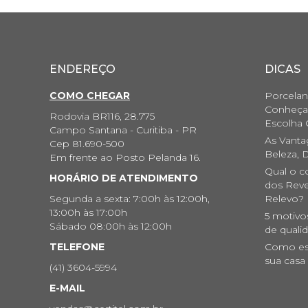
ENDEREÇO
DICAS
COMO CHEGAR
Porcelan
Conheça 
Rodovia BR116, 28.775
Escolha 
Campo Santana - Curitiba - PR
As Vanta
Cep 81.690-500
Beleza, D
Em frente ao Posto Pelanda 16.
Qual o c
HORÁRIO DE ATENDIMENTO
dos Reve
Segunda a sexta: 7:00h às 12:00h,
Relevo?
13:00h às 17:00h
5 motivo
Sábado 08:00h às 12:00h
de quali
TELEFONE
Como esc
sua casa
(41) 3604-5994
E-MAIL