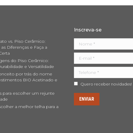
Inscreva-se
ato vs. Piso Cerâmico:
Nome *
as Diferenças e Faça a
Certa
E-mail *
gens do Piso Cerâmico:
urabilidade e Versatilidade
Telefone *
onceito por trás do nome
stimentos BIO Acetinado e
Quero receber novidades!
s para escolher um rejunte
ENVIAR
dade
olher a melhor telha para a