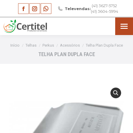
(41) 3627-5752
Facebook
Instagram
Whatsapp
Televendas:
(41) 3604-5994
page
page
page
opens
opens
opens
in
in
in
Você está aqui:
Início
Telhas
Perkus
Acessórios
Telha Plan Dupla Face
new
new
new
TELHA PLAN DUPLA FACE
window
window
window