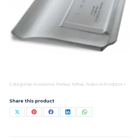
Categorias:
Acessórios
,
Perkus
,
Telhas
,
Todos os Produtos
Share this product
Compartilhar
Compartilhar
Compartilhar
Compartilhar
Compartilhar
isto
isto
isto
isto
isto
X
Pinterest
Facebook
LinkedIn
WhatsApp