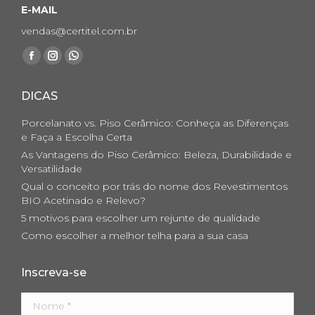
E-MAIL
vendas@certitel.com.br
Encontre-nos em:
Facebook
Instagram
Whatsapp
page
page
page
DICAS
opens
opens
opens
in
in
in
Porcelanato vs. Piso Cerâmico: Conheça as Diferenças
new
new
new
e Faça a Escolha Certa
As Vantagens do Piso Cerâmico: Beleza, Durabilidade e
window
window
window
Versatilidade
Qual o conceito por trás do nome dos Revestimentos
BIO Acetinado e Relevo?
5 motivos para escolher um rejunte de qualidade
Como escolher a melhor telha para a sua casa
Inscreva-se
Nome *