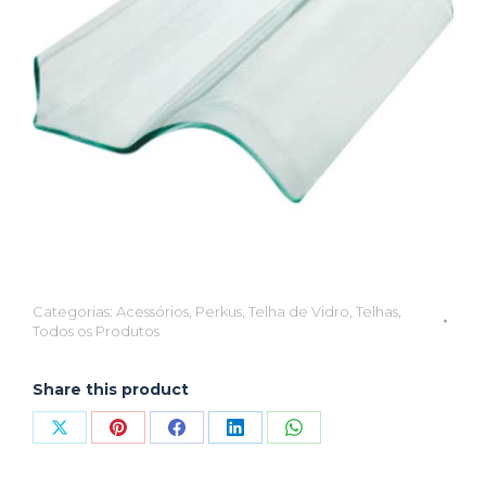
Categorias:
Acessórios
,
Perkus
,
Telha de Vidro
,
Telhas
,
Todos os Produtos
Share this product
Compartilhar
Compartilhar
Compartilhar
Compartilhar
Compartilhar
isto
isto
isto
isto
isto