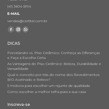
(41) 3604-5994
E-MAIL
vendas@certitel.com.br
Encontre-nos em:
Facebook
Instagram
Whatsapp
page
page
page
DICAS
opens
opens
opens
in
in
in
Porcelanato vs. Piso Cerâmico: Conheça as Diferenças
new
new
new
e Faça a Escolha Certa
As Vantagens do Piso Cerâmico: Beleza, Durabilidade e
window
window
window
Versatilidade
Qual o conceito por trás do nome dos Revestimentos
BIO Acetinado e Relevo?
5 motivos para escolher um rejunte de qualidade
Como escolher a melhor telha para a sua casa
Inscreva-se