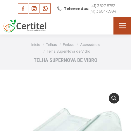
(41) 3627-5752
Facebook
Instagram
Whatsapp
Televendas:
(41) 3604-5994
page
page
page
opens
opens
opens
in
in
in
Você está aqui:
Início
Telhas
Perkus
Acessórios
new
new
new
Telha SuperNova de Vidro
TELHA SUPERNOVA DE VIDRO
window
window
window