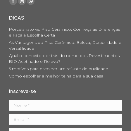
Facebook
Instagram
Whatsapp
page
page
page
DICAS
opens
opens
opens
in
in
in
Porcelanato vs. Piso Cerâmico: Conheça as Diferenças
new
new
new
e Faça a Escolha Certa
As Vantagens do Piso Cerâmico: Beleza, Durabilidade e
window
window
window
Versatilidade
Qual o conceito por trás do nome dos Revestimentos
BIO Acetinado e Relevo?
5 motivos para escolher um rejunte de qualidade
Como escolher a melhor telha para a sua casa
Inscreva-se
Nome *
E-mail *
Telefone *