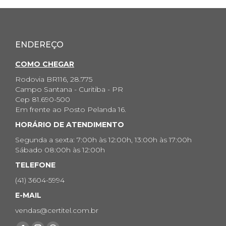
ENDEREÇO
COMO CHEGAR
Rodovia BR116, 28.775
Campo Santana - Curitiba - PR
Cep 81.690-500
Em frente ao Posto Pelanda 16.
HORÁRIO DE ATENDIMENTO
Segunda a sexta: 7:00h às 12:00h, 13:00h às 17:00h
Sábado 08:00h às 12:00h
TELEFONE
(41) 3604-5994
E-MAIL
vendas@certitel.com.br
Encontre-nos em: