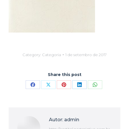
Category:
Categoria
1 de setembro de 2017
Share this post
Compartilhar
Compartilhar
Compartilhar
Compartilhar
Compartilhar
isto
isto
isto
isto
isto
Facebook
X
Pinterest
LinkedIn
WhatsApp
Autor:
admin