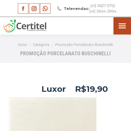
(41) 3627-5752
Facebook
Instagram
Whatsapp
Televendas:
(41) 3604-5994
page
page
page
opens
opens
opens
in
in
in
Você está aqui:
Início
Categoria
Promoção Porcelanato Buschinelli
new
new
new
PROMOÇÃO PORCELANATO BUSCHINELLI
window
window
window
Luxor R$19,90