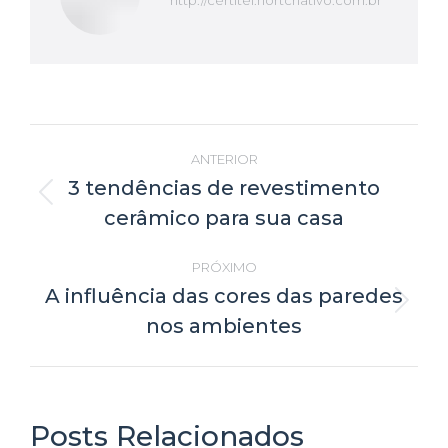
http://certitel.nortcriativo.com.br
Navegação
ANTERIOR
de
3 tendências de revestimento
Post
cerâmico para sua casa
anterior:
post:
PRÓXIMO
A influência das cores das paredes
Próximo
nos ambientes
post:
Posts Relacionados