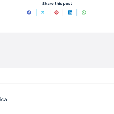
Share this post
Compartilhar
Compartilhar
Compartilhar
Compartilhar
Compartilhar
isto
isto
isto
isto
isto
Facebook
X
Pinterest
LinkedIn
WhatsApp
ica
Próximo
post: