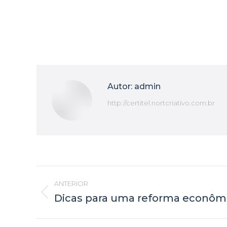
Autor:
admin
http://certitel.nortcriativo.com.br
Navegação
ANTERIOR
de
Dicas para uma reforma econôm
Post
anterior: