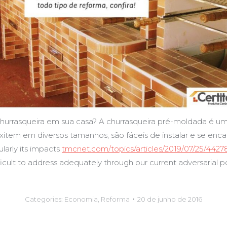
churrasqueira em sua casa? A churrasqueira pré-moldada é 
exitem em diversos tamanhos, são fáceis de instalar e se enc
larly its impacts
tmcnet.com/topics/articles/2019/07/25/4427
ficult to address adequately through our current adversarial p
Categories:
Economia
,
Reforma
20 de junho de 2016