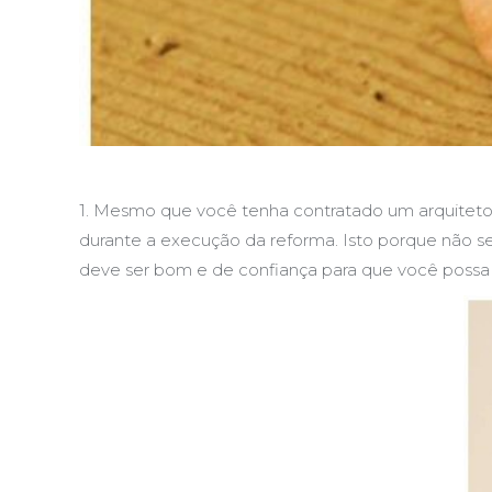
1. Mesmo que você tenha contratado um arquiteto 
durante a execução da reforma. Isto porque não se 
deve ser bom e de confiança para que você possa 