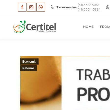
(41) 3627-5752
Televendas:
HOME
TIJOL
(41) 3604-5994
Facebook
Instagram
Whatsapp
page
page
page
HOME
TIJOL
opens
opens
opens
in
in
in
new
new
new
window
window
window
Economia
Reforma