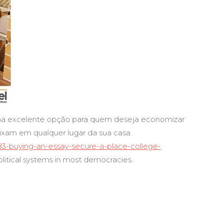
uma excelente opção para quem deseja economizar
aixam em qualquer lugar da sua casa.
83-buying-an-essay-secure-a-place-college-
olitical systems in most democracies.