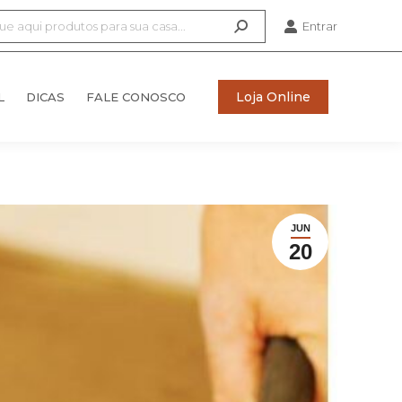
Entrar
Loja Online
L
DICAS
FALE CONOSCO
Loja Online
L
DICAS
FALE CONOSCO
JUN
20