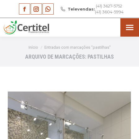
(41) 3627-5752
Facebook
Instagram
Whatsapp
Televendas:
(41) 3604-5994
page
page
page
opens
opens
opens
in
in
in
Você está aqui:
Início
Entradas com marcações "pastilhas"
new
new
new
ARQUIVO DE MARCAÇÕES:
PASTILHAS
window
window
window