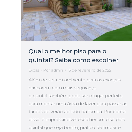
Qual o melhor piso para o
quintal? Saiba como escolher
Dicas
Por
admin
15 de fevereiro de 2022
Além de ser um ambiente para as crianças
brincarem com mais segurança,
o quintal também pode ser o lugar perfeito
para montar uma área de lazer para passar as
tardes de verão ao lado da família. Por conta
disso, é imprescindível escolher um piso para
quintal que seja bonito, prático de limpar e