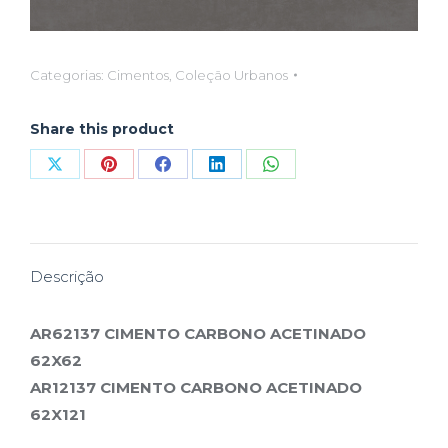
Categorias:
Cimentos
,
Coleção Urbanos
Share this product
Compartilhar
Compartilhar
Compartilhar
Compartilhar
Compartilhar
isto
isto
isto
isto
isto
X
Pinterest
Facebook
LinkedIn
WhatsApp
Descrição
AR62137 CIMENTO CARBONO ACETINADO
62X62
AR12137 CIMENTO CARBONO ACETINADO
62X121