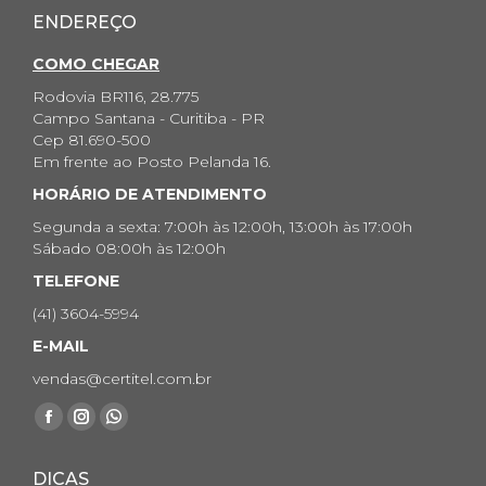
ENDEREÇO
COMO CHEGAR
Rodovia BR116, 28.775
Campo Santana - Curitiba - PR
Cep 81.690-500
Em frente ao Posto Pelanda 16.
HORÁRIO DE ATENDIMENTO
Segunda a sexta: 7:00h às 12:00h, 13:00h às 17:00h
Sábado 08:00h às 12:00h
TELEFONE
(41) 3604-5994
E-MAIL
vendas@certitel.com.br
Encontre-nos em:
Facebook
Instagram
Whatsapp
page
page
page
DICAS
opens
opens
opens