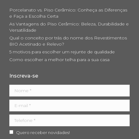
in
in
in
Porcelanato vs. Piso Cerâmico: Conheça as Diferenças
new
new
new
e Faça a Escolha Certa
As Vantagens do Piso Cerâmico: Beleza, Durabilidade e
window
window
window
Versatilidade
Qual o conceito por trás do nome dos Revestimentos
BIO Acetinado e Relevo?
5 motivos para escolher um rejunte de qualidade
Como escolher a melhor telha para a sua casa
Inscreva-se
Nome *
E-mail *
Telefone *
Quero receber novidades!