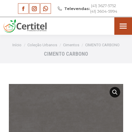
(41) 3627-5752
Facebook
Instagram
Whatsapp
Televendas:
(41) 3604-5994
page
page
page
opens
opens
opens
in
in
in
Você está aqui:
Início
Coleção Urbanos
Cimentos
CIMENTO CARBONO
new
new
new
CIMENTO CARBONO
window
window
window